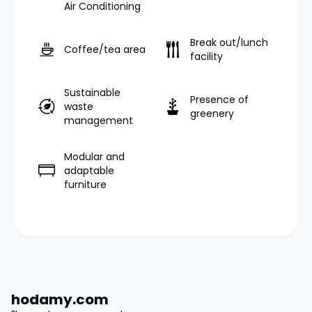
Air Conditioning
Break out/lunch
Coffee/tea area
facility
Sustainable
Presence of
waste
greenery
management
Modular and
adaptable
furniture
hodamy.com