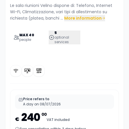
Le sala riunioni Velino dispone di: Telefono, Internet
Wi-Fi, Climatizzazione, vari tipi di allestimento su
richiesta (platea, banchi ...
More information
5
MAX 40
optional
people
services
Price refers to
A day on 08/07/2026
240
00
€
VAT included
Free cancellation within 3 days before