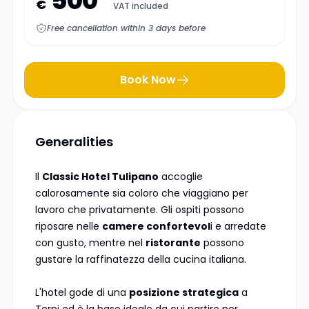
500
€
VAT included
Free cancellation within 3 days before
Book Now
Generalities
Il
Classic Hotel Tulipano
accoglie
calorosamente sia coloro che viaggiano per
lavoro che privatamente. Gli ospiti possono
riposare nelle
camere confortevol
i e arredate
con gusto, mentre nel
ristorante
possono
gustare la raffinatezza della cucina italiana.
L'hotel gode di una
posizione strategica
a
Terni ed è la base ideale da cui partire per