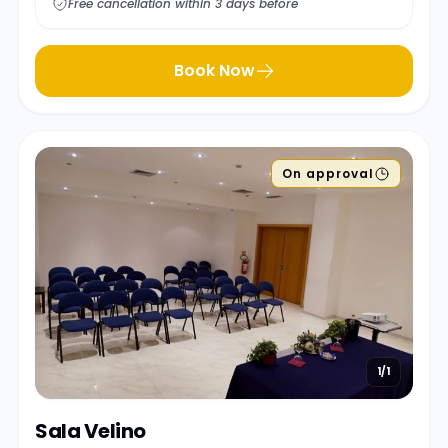
Free cancellation within 3 days before
Book Now
On approval
1/1
Sala Velino