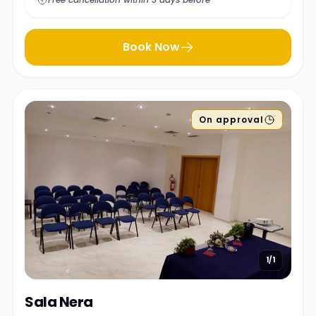
Book Now
On approval
1/1
Sala Nera