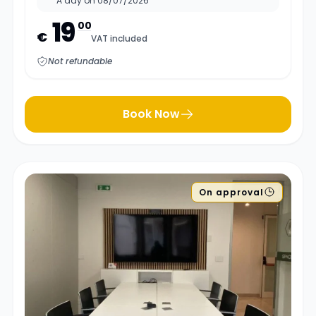
A day on 08/07/2026
19
00
€
VAT included
Not refundable
Book Now
On approval