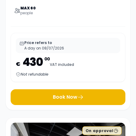
MAX 60
people
Price refers to
A day on 08/07/2026
430
00
€
VAT included
Not refundable
Book Now
On approval