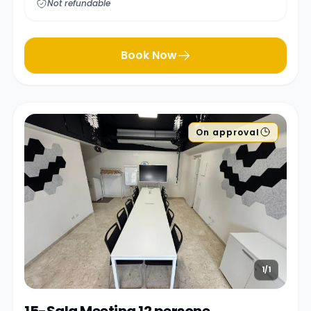
Not refundable
Book Now
On approval
1/1
15-Sala Meeting 12 persone