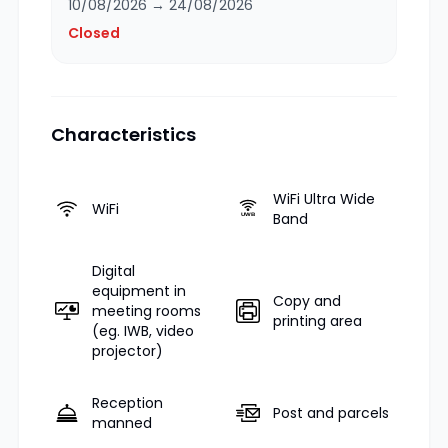
10/08/2026 → 24/08/2026
Closed
Characteristics
WiFi Ultra Wide
WiFi
Band
Digital
equipment in
Copy and
meeting rooms
printing area
(eg. IWB, video
projector)
Reception
Post and parcels
manned