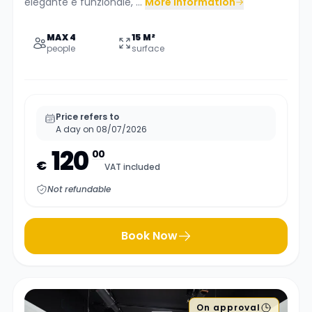
elegante e funzionale, ...
More information
MAX 4
15 M²
people
surface
Price refers to
A day on 08/07/2026
120
00
€
VAT included
Not refundable
Book Now
On approval